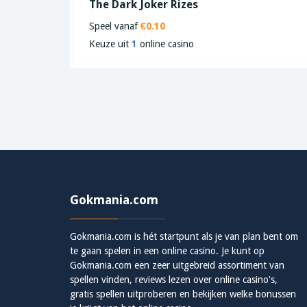
The Dark Joker Rizes
Speel vanaf
€0.10
Keuze uit
1
online casino
Gokmania.com
Gokmania.com is hét startpunt als je van plan bent om
te gaan spelen in een online casino. Je kunt op
Gokmania.com een zeer uitgebreid assortiment van
spellen vinden, reviews lezen over online casino's,
gratis spellen uitproberen en bekijken welke bonussen