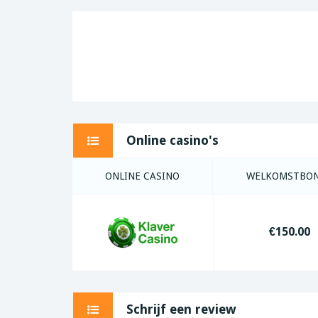
Online casino's
ONLINE CASINO
WELKOMSTBO
€150.00
Schrijf een review