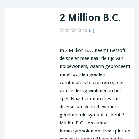
2 Million B.C.
(0)
In 2 Million B.C. neemt Betsoft
de speler mee naar de tijd van
holbewoners, waarin geprobeerd
moet worden gouden
combinaties te creëren op een
van de dertig winlijnen in het
spel. Naast combinaties van
diverse aan de holbewoners
gerelateerde symbolen, kent 2
Million B.C. een aantal
bonussymbolen om free spins en
een extra hoge uitbetaling te