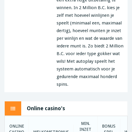
winnen. In 2 Million B.C. kies je
zelf met hoeveel winlijnen je
speelt (minimaal een, maximaal
dertig), hoeveel munten je inzet
per winlijn en wat de waarde van
iedere munt is. Zo biedt 2 Million
B.C. voor ieder type gokker wat
wils! Met autoplay speelt het
systeem automatisch voor je
gedurende maximaal honderd
spins.
Online casino's
MIN.
ONLINE
BONUS
INZET
CASINO
WELKOMSTBONUS
SPEL
WIN