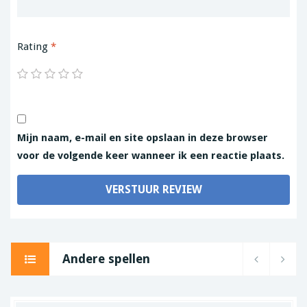
Rating
*
Mijn naam, e-mail en site opslaan in deze browser
voor de volgende keer wanneer ik een reactie plaats.
Andere spellen