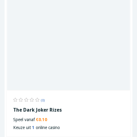
(0)
The Dark Joker Rizes
Speel vanaf
€0.10
Keuze uit
1
online casino