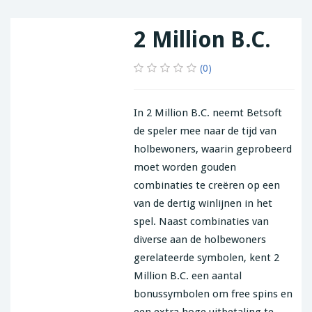
2 Million B.C.
(0)
In 2 Million B.C. neemt Betsoft
de speler mee naar de tijd van
holbewoners, waarin geprobeerd
moet worden gouden
combinaties te creëren op een
van de dertig winlijnen in het
spel. Naast combinaties van
diverse aan de holbewoners
gerelateerde symbolen, kent 2
Million B.C. een aantal
bonussymbolen om free spins en
een extra hoge uitbetaling te