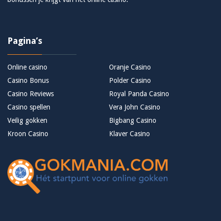
Pagina’s
Online casino
Oranje Casino
Casino Bonus
Polder Casino
Casino Reviews
Royal Panda Casino
Casino spellen
Vera John Casino
Veilig gokken
Bigbang Casino
Kroon Casino
Klaver Casino