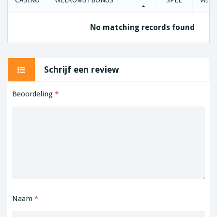
No matching records found
Schrijf een review
Beoordeling
*
Naam
*