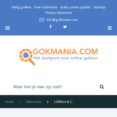
Veilig gokken
Over Gokmania
Gratis casino spellen
Sitemap
Privacy Statement
info@gokmania.com
Home
Videoslots
2 Million B.C.