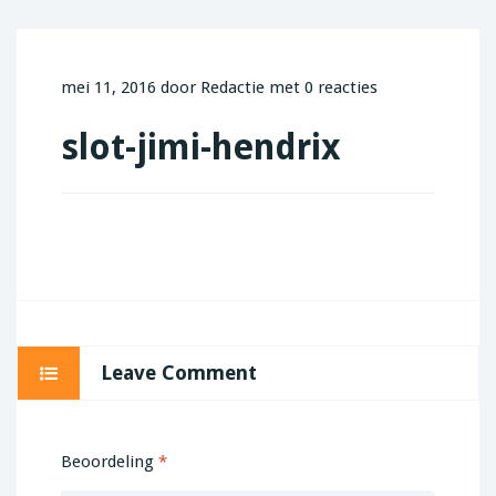
mei 11, 2016 door Redactie met 0 reacties
slot-jimi-hendrix
Leave Comment
Beoordeling
*