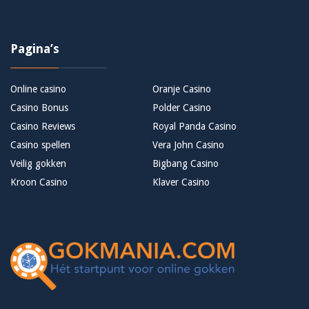
Pagina’s
Online casino
Oranje Casino
Casino Bonus
Polder Casino
Casino Reviews
Royal Panda Casino
Casino spellen
Vera John Casino
Veilig gokken
Bigbang Casino
Kroon Casino
Klaver Casino