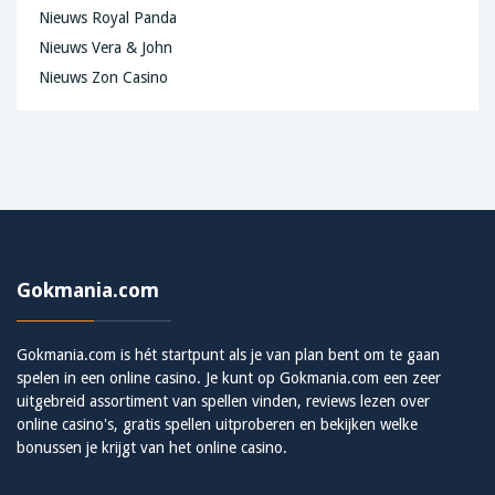
Nieuws Royal Panda
Nieuws Vera & John
Nieuws Zon Casino
Gokmania.com
Gokmania.com is hét startpunt als je van plan bent om te gaan
spelen in een online casino. Je kunt op Gokmania.com een zeer
uitgebreid assortiment van spellen vinden, reviews lezen over
online casino's, gratis spellen uitproberen en bekijken welke
bonussen je krijgt van het online casino.