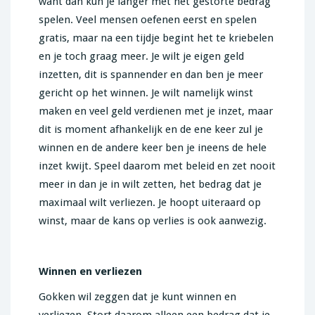
want dan kun je langer met het gestorte bedrag
spelen. Veel mensen oefenen eerst en spelen
gratis, maar na een tijdje begint het te kriebelen
en je toch graag meer. Je wilt je eigen geld
inzetten, dit is spannender en dan ben je meer
gericht op het winnen. Je wilt namelijk winst
maken en veel geld verdienen met je inzet, maar
dit is moment afhankelijk en de ene keer zul je
winnen en de andere keer ben je ineens de hele
inzet kwijt. Speel daarom met beleid en zet nooit
meer in dan je in wilt zetten, het bedrag dat je
maximaal wilt verliezen. Je hoopt uiteraard op
winst, maar de kans op verlies is ook aanwezig.
Winnen en verliezen
Gokken wil zeggen dat je kunt winnen en
verliezen. Stort daarom alleen een bedrag dat je