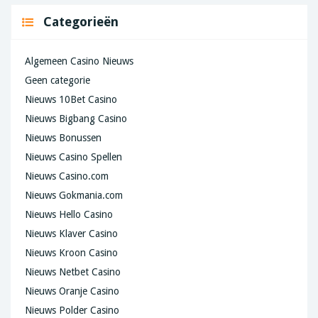
Categorieën
Algemeen Casino Nieuws
Geen categorie
Nieuws 10Bet Casino
Nieuws Bigbang Casino
Nieuws Bonussen
Nieuws Casino Spellen
Nieuws Casino.com
Nieuws Gokmania.com
Nieuws Hello Casino
Nieuws Klaver Casino
Nieuws Kroon Casino
Nieuws Netbet Casino
Nieuws Oranje Casino
Nieuws Polder Casino