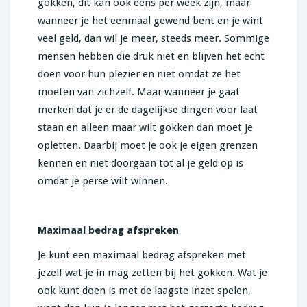
gokken, dit kan ook eens per week zijn, maar
wanneer je het eenmaal gewend bent en je wint
veel geld, dan wil je meer, steeds meer. Sommige
mensen hebben die druk niet en blijven het echt
doen voor hun plezier en niet omdat ze het
moeten van zichzelf. Maar wanneer je gaat
merken dat je er de dagelijkse dingen voor laat
staan en alleen maar wilt gokken dan moet je
opletten. Daarbij moet je ook je eigen grenzen
kennen en niet doorgaan tot al je geld op is
omdat je perse wilt winnen.
Maximaal bedrag afspreken
Je kunt een maximaal bedrag afspreken met
jezelf wat je in mag zetten bij het gokken. Wat je
ook kunt doen is met de laagste inzet spelen,