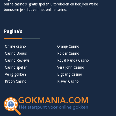
online casino's, gratis spellen uitproberen en bekijken welke
bonussen je krijgt van het online casino.
Pagina’s
Online casino
Oranje Casino
Casino Bonus
Polder Casino
Casino Reviews
Royal Panda Casino
Casino spellen
Vera John Casino
Veilig gokken
Bigbang Casino
Kroon Casino
Klaver Casino