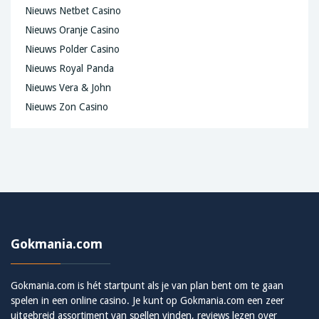
Nieuws Netbet Casino
Nieuws Oranje Casino
Nieuws Polder Casino
Nieuws Royal Panda
Nieuws Vera & John
Nieuws Zon Casino
Gokmania.com
Gokmania.com is hét startpunt als je van plan bent om te gaan
spelen in een online casino. Je kunt op Gokmania.com een zeer
uitgebreid assortiment van spellen vinden, reviews lezen over