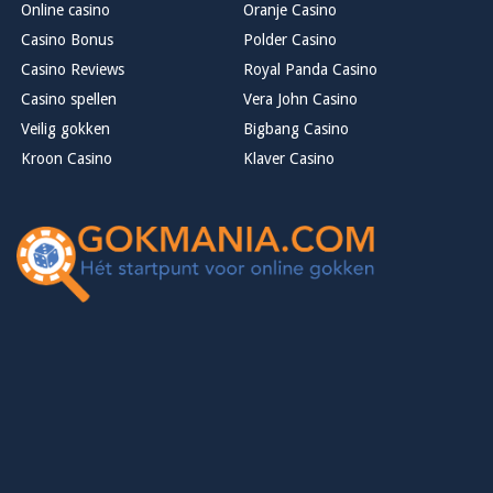
Online casino
Oranje Casino
Casino Bonus
Polder Casino
Casino Reviews
Royal Panda Casino
Casino spellen
Vera John Casino
Veilig gokken
Bigbang Casino
Kroon Casino
Klaver Casino