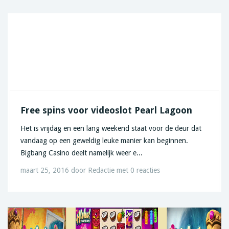
Free spins voor videoslot Pearl Lagoon
Het is vrijdag en een lang weekend staat voor de deur dat
vandaag op een geweldig leuke manier kan beginnen.
Bigbang Casino deelt namelijk weer e...
maart 25, 2016
door Redactie met 0 reacties