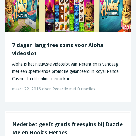
7 dagen lang free spins voor Aloha
videoslot
Aloha is het nieuwste videoslot van Netent en is vandaag
met een spetterende promotie gelanceerd in Royal Panda
Casino. In dit online casino kun ...
maart 22, 2016
door Redactie met 0 reacties
Nederbet geeft gratis freespins bij Dazzle
Me en Hook’s Heroes