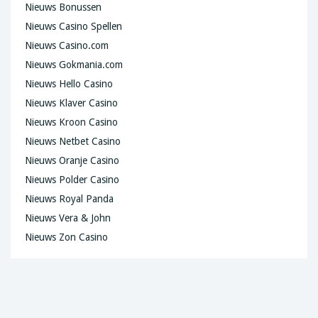
Nieuws Bonussen
Nieuws Casino Spellen
Nieuws Casino.com
Nieuws Gokmania.com
Nieuws Hello Casino
Nieuws Klaver Casino
Nieuws Kroon Casino
Nieuws Netbet Casino
Nieuws Oranje Casino
Nieuws Polder Casino
Nieuws Royal Panda
Nieuws Vera & John
Nieuws Zon Casino