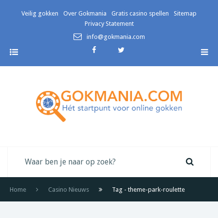
Veilig gokken
Over Gokmania
Gratis casino spellen
Sitemap
Privacy Statement
info@gokmania.com
Home
Casino Nieuws
Tag - theme-park-roulette