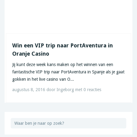
Win een VIP trip naar PortAventura in
Oranje Casino
Jij kunt deze week kans maken op het winnen van een
fantastische VIP trip naar PortAventura in Spanje als je gaat
gokken in het live casino van O...
augustus 8, 2016
door Ingeborg met 0 reacties