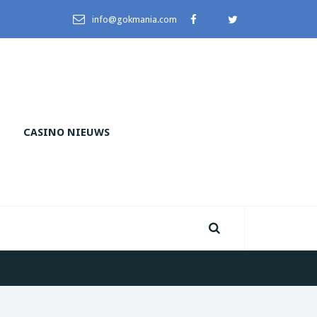
info@gokmania.com
CASINO NIEUWS