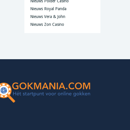
Nieuws Polder Casino
Nieuws Royal Panda
Nieuws Vera & John
Nieuws Zon Casino