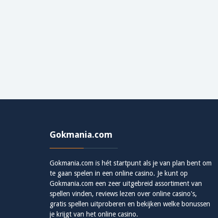
Gokmania.com
Gokmania.com is hét startpunt als je van plan bent om
te gaan spelen in een online casino. Je kunt op
Gokmania.com een zeer uitgebreid assortiment van
spellen vinden, reviews lezen over online casino's,
gratis spellen uitproberen en bekijken welke bonussen
je krijgt van het online casino.