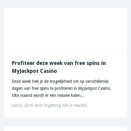
Profiteer deze week van free spins in
MyJackpot Casino
Deze week heb je de mogelijkheid om op verschillende
dagen van free spins te profiteren in MyJackpot Casino.
Elke maand wordt er een nieuwe kalen...
juni 6, 2016
door Ingeborg met 0 reacties