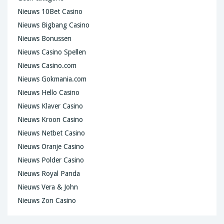
Nieuws 10Bet Casino
Nieuws Bigbang Casino
Nieuws Bonussen
Nieuws Casino Spellen
Nieuws Casino.com
Nieuws Gokmania.com
Nieuws Hello Casino
Nieuws Klaver Casino
Nieuws Kroon Casino
Nieuws Netbet Casino
Nieuws Oranje Casino
Nieuws Polder Casino
Nieuws Royal Panda
Nieuws Vera & John
Nieuws Zon Casino