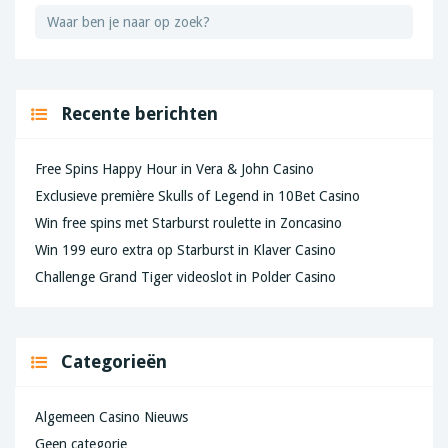
Recente berichten
Free Spins Happy Hour in Vera & John Casino
Exclusieve première Skulls of Legend in 10Bet Casino
Win free spins met Starburst roulette in Zoncasino
Win 199 euro extra op Starburst in Klaver Casino
Challenge Grand Tiger videoslot in Polder Casino
Categorieën
Algemeen Casino Nieuws
Geen categorie