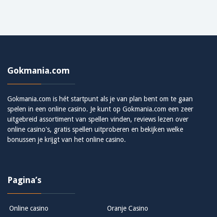
Gokmania.com
Gokmania.com is hét startpunt als je van plan bent om te gaan
spelen in een online casino. Je kunt op Gokmania.com een zeer
uitgebreid assortiment van spellen vinden, reviews lezen over
online casino's, gratis spellen uitproberen en bekijken welke
bonussen je krijgt van het online casino.
Pagina’s
Online casino
Oranje Casino