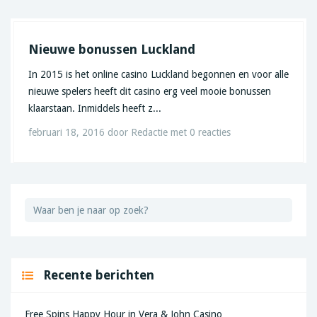
Nieuwe bonussen Luckland
In 2015 is het online casino Luckland begonnen en voor alle
nieuwe spelers heeft dit casino erg veel mooie bonussen
klaarstaan. Inmiddels heeft z...
februari 18, 2016
door Redactie met 0 reacties
Recente berichten
Free Spins Happy Hour in Vera & John Casino