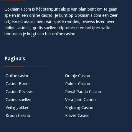
Gokmania.com is hét startpunt als je van plan bent om te gaan
spelen in een online casino. Je kunt op Gokmania.com een zeer
uitgebreid assortiment van spellen vinden, reviews lezen over
online casino's, gratis spellen uitproberen en bekijken welke
bonussen je krijgt van het online casino.
Pagina’s
Online casino
Oranje Casino
Casino Bonus
Polder Casino
Casino Reviews
Royal Panda Casino
Casino spellen
Vera John Casino
Veilig gokken
Bigbang Casino
Kroon Casino
Klaver Casino