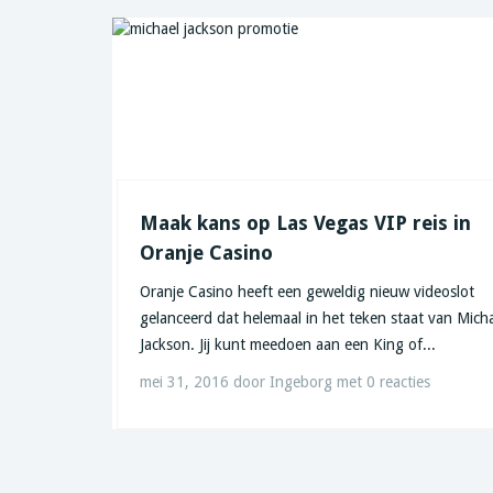
Maak kans op Las Vegas VIP reis in
Oranje Casino
Oranje Casino heeft een geweldig nieuw videoslot
gelanceerd dat helemaal in het teken staat van Mich
Jackson. Jij kunt meedoen aan een King of...
mei 31, 2016
door Ingeborg met 0 reacties