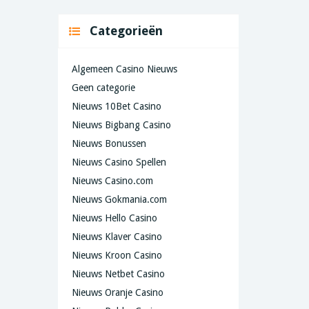
Categorieën
Algemeen Casino Nieuws
Geen categorie
Nieuws 10Bet Casino
Nieuws Bigbang Casino
Nieuws Bonussen
Nieuws Casino Spellen
Nieuws Casino.com
Nieuws Gokmania.com
Nieuws Hello Casino
Nieuws Klaver Casino
Nieuws Kroon Casino
Nieuws Netbet Casino
Nieuws Oranje Casino