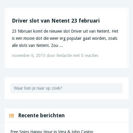
Driver slot van Netent 23 februari
23 februari komt de nieuwe slot Driver uit van Netent. Het
is een mooie slot die weer erg populair gaat worden, zoals
alle slots van Netent. Zou ...
november 6, 2015
door Redactie met 0 reacties
Recente berichten
Free Spins Happy Hour in Vera & John Casino