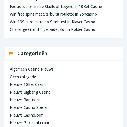
Exclusieve première Skulls of Legend in 10Bet Casino
Win free spins met Starburst roulette in Zoncasino
Win 199 euro extra op Starburst in Klaver Casino
Challenge Grand Tiger videoslot in Polder Casino
Categorieën
Algemeen Casino Nieuws
Geen categorie
Nieuws 10Bet Casino
Nieuws Bigbang Casino
Nieuws Bonussen
Nieuws Casino Spellen
Nieuws Casino.com
Nieuws Gokmania.com