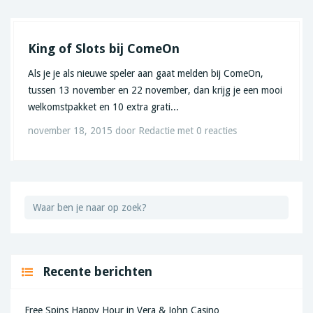
King of Slots bij ComeOn
Als je je als nieuwe speler aan gaat melden bij ComeOn,
tussen 13 november en 22 november, dan krijg je een mooi
welkomstpakket en 10 extra grati...
november 18, 2015
door Redactie met 0 reacties
Recente berichten
Free Spins Happy Hour in Vera & John Casino