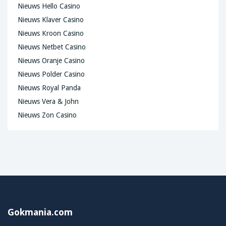
Nieuws Hello Casino
Nieuws Klaver Casino
Nieuws Kroon Casino
Nieuws Netbet Casino
Nieuws Oranje Casino
Nieuws Polder Casino
Nieuws Royal Panda
Nieuws Vera & John
Nieuws Zon Casino
Gokmania.com