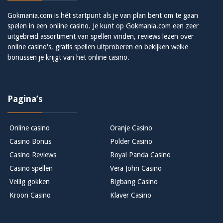
Gokmania.com is hét startpunt als je van plan bent om te gaan
spelen in een online casino. Je kunt op Gokmania.com een zeer
uitgebreid assortiment van spellen vinden, reviews lezen over
online casino's, gratis spellen uitproberen en bekijken welke
bonussen je krijgt van het online casino.
Pagina’s
Online casino
Oranje Casino
Casino Bonus
Polder Casino
Casino Reviews
Royal Panda Casino
Casino spellen
Vera John Casino
Veilig gokken
Bigbang Casino
Kroon Casino
Klaver Casino