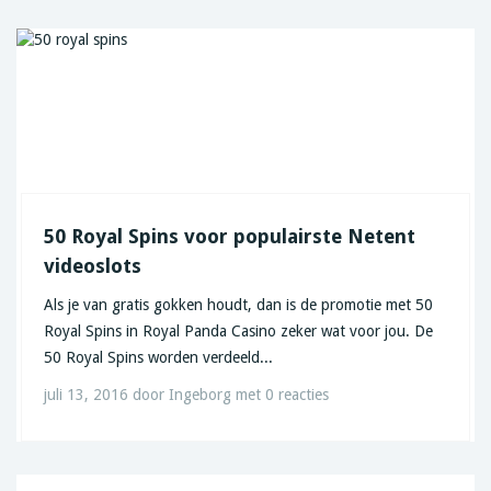
50 Royal Spins voor populairste Netent
videoslots
Als je van gratis gokken houdt, dan is de promotie met 50
Royal Spins in Royal Panda Casino zeker wat voor jou. De
50 Royal Spins worden verdeeld...
juli 13, 2016
door Ingeborg met 0 reacties