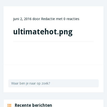
juni 2, 2016 door Redactie met 0 reacties
ultimatehot.png
Recente berichten