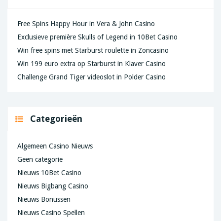
Free Spins Happy Hour in Vera & John Casino
Exclusieve première Skulls of Legend in 10Bet Casino
Win free spins met Starburst roulette in Zoncasino
Win 199 euro extra op Starburst in Klaver Casino
Challenge Grand Tiger videoslot in Polder Casino
Categorieën
Algemeen Casino Nieuws
Geen categorie
Nieuws 10Bet Casino
Nieuws Bigbang Casino
Nieuws Bonussen
Nieuws Casino Spellen