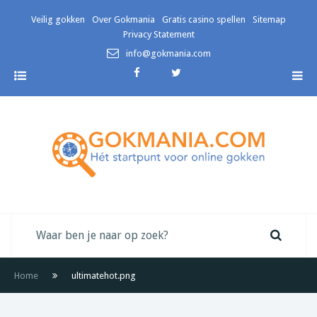
Veilig gokken
Over Gokmania
Gratis casino spellen
Sitemap
Privacy Statement
info@gokmania.com
Home
ultimatehot.png