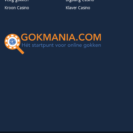
Kroon Casino
Klaver Casino