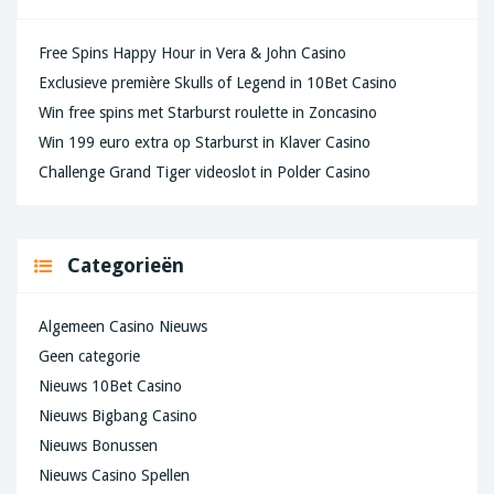
Free Spins Happy Hour in Vera & John Casino
Exclusieve première Skulls of Legend in 10Bet Casino
Win free spins met Starburst roulette in Zoncasino
Win 199 euro extra op Starburst in Klaver Casino
Challenge Grand Tiger videoslot in Polder Casino
Categorieën
Algemeen Casino Nieuws
Geen categorie
Nieuws 10Bet Casino
Nieuws Bigbang Casino
Nieuws Bonussen
Nieuws Casino Spellen