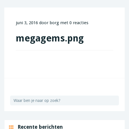
juni 3, 2016 door borg met 0 reacties
megagems.png
Recente berichten