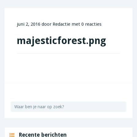
juni 2, 2016 door Redactie met 0 reacties
majesticforest.png
Recente berichten