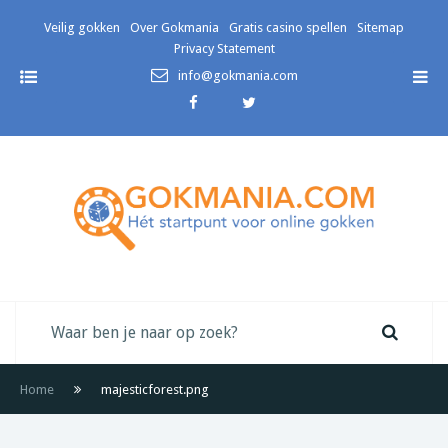
Veilig gokken
Over Gokmania
Gratis casino spellen
Sitemap
Privacy Statement
info@gokmania.com
Home
majesticforest.png