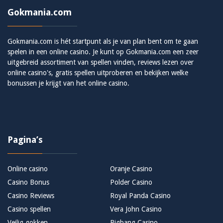
Gokmania.com
Gokmania.com is hét startpunt als je van plan bent om te gaan
spelen in een online casino. Je kunt op Gokmania.com een zeer
uitgebreid assortiment van spellen vinden, reviews lezen over
online casino's, gratis spellen uitproberen en bekijken welke
bonussen je krijgt van het online casino.
Pagina’s
Online casino
Oranje Casino
Casino Bonus
Polder Casino
Casino Reviews
Royal Panda Casino
Casino spellen
Vera John Casino
Veilig gokken
Bigbang Casino