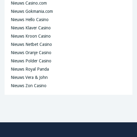
Nieuws Casino.com
Nieuws Gokmania.com
Nieuws Hello Casino
Nieuws Klaver Casino
Nieuws Kroon Casino
Nieuws Netbet Casino
Nieuws Oranje Casino
Nieuws Polder Casino
Nieuws Royal Panda
Nieuws Vera & John
Nieuws Zon Casino