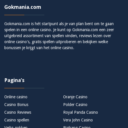
Gokmania.com
Gokmania.com is hét startpunt als je van plan bent om te gaan
spelen in een online casino. Je kunt op Gokmania.com een zeer
uitgebreid assortiment van spellen vinden, reviews lezen over
online casino's, gratis spellen uitproberen en bekijken welke
bonussen je krijgt van het online casino.
Pagina’s
Online casino
Oranje Casino
Casino Bonus
Polder Casino
Casino Reviews
Royal Panda Casino
Casino spellen
Vera John Casino
Veilig gokken
Bigbang Casino