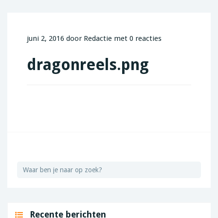
juni 2, 2016 door Redactie met 0 reacties
dragonreels.png
Recente berichten