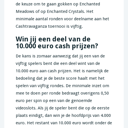
de keuze om te gaan gokken op Enchanted
Meadows of op Enchanted Crystals. Het
minimale aantal ronden voor deelname aan het
Cashtravaganza toernooi is vijftig.
Win jij een deel van de
10.000 euro cash prijzen?
De kans is zomaar aanwezig dat jij een van de
vijftig spelers bent die een deel wint van de
10.000 euro aan cash prijzen. Het is namelijk de
bedoeling dat je de beste score haalt met het
spelen van vijftig rondes. De minimale inzet om
mee te doen per ronde bedraagt overigens 0,50
euro per spin op een van de genoemde
videoslots. Als jij de speler bent die op de eerste
plaats eindigt, dan win je de hoofdprijs van 4.000
euro. Het restant van 10.000 euro wordt onder de