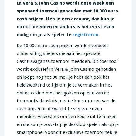
In Vera & John Casino wordt deze week een
spannend toernooi gehouden met 10.000 euro
cash prijzen. Heb je een account, dan kun je
direct meedoen en anders is het eerst even
nodig om je als speler te
registreren
.
De 10.000 euro cash prijzen worden verdeeld
onder vijftig spelers die aan het speciale
Cashtravaganza toernooi meedoen. Dit toernooi
wordt exclusief in Vera & John Casino gehouden
en loopt nog tot 30 mei. Je hebt dan ook het
hele weekend te tijd om je te vermaken in het
online casino met het gokken op een van de
toernooi videoslots met de kans om een van de
cash prijzen in de wacht te slepen. Er zijn
meerdere videoslots om een keuze uit te maken
en die kun je zowel op je desktop spelen als op je
smartphone. Voor dit exclusieve toernooi heb je