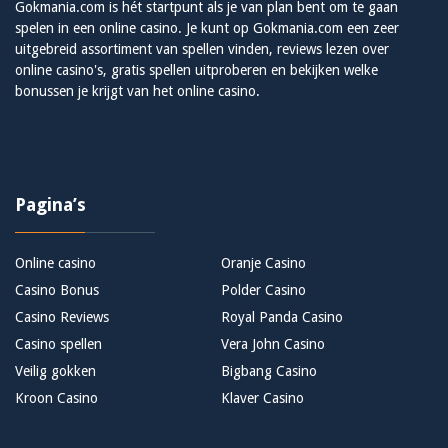
Gokmania.com is hét startpunt als je van plan bent om te gaan
spelen in een online casino. Je kunt op Gokmania.com een zeer
uitgebreid assortiment van spellen vinden, reviews lezen over
online casino's, gratis spellen uitproberen en bekijken welke
bonussen je krijgt van het online casino.
Pagina’s
Online casino
Oranje Casino
Casino Bonus
Polder Casino
Casino Reviews
Royal Panda Casino
Casino spellen
Vera John Casino
Veilig gokken
Bigbang Casino
Kroon Casino
Klaver Casino