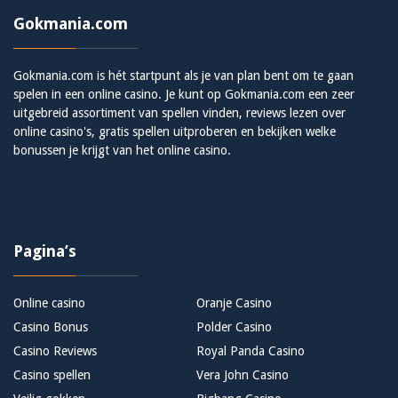
Gokmania.com
Gokmania.com is hét startpunt als je van plan bent om te gaan
spelen in een online casino. Je kunt op Gokmania.com een zeer
uitgebreid assortiment van spellen vinden, reviews lezen over
online casino's, gratis spellen uitproberen en bekijken welke
bonussen je krijgt van het online casino.
Pagina’s
Online casino
Oranje Casino
Casino Bonus
Polder Casino
Casino Reviews
Royal Panda Casino
Casino spellen
Vera John Casino