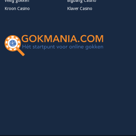
Veilig gokken
Bigbang Casino
Kroon Casino
Klaver Casino