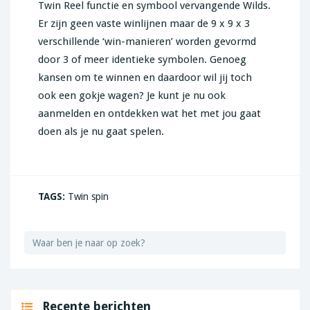
Twin Reel functie en symbool vervangende Wilds.
Er zijn geen vaste winlijnen maar de 9 x 9 x 3
verschillende ‘win-manieren’ worden gevormd
door 3 of meer identieke symbolen. Genoeg
kansen om te winnen en daardoor wil jij toch
ook een gokje wagen? Je kunt je nu ook
aanmelden en ontdekken wat het met jou gaat
doen als je nu gaat spelen.
TAGS:
Twin spin
Recente berichten