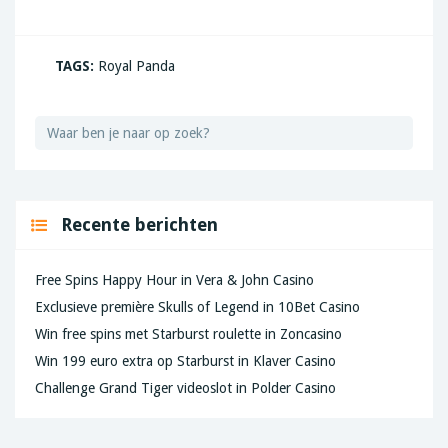
TAGS:
Royal Panda
Recente berichten
Free Spins Happy Hour in Vera & John Casino
Exclusieve première Skulls of Legend in 10Bet Casino
Win free spins met Starburst roulette in Zoncasino
Win 199 euro extra op Starburst in Klaver Casino
Challenge Grand Tiger videoslot in Polder Casino