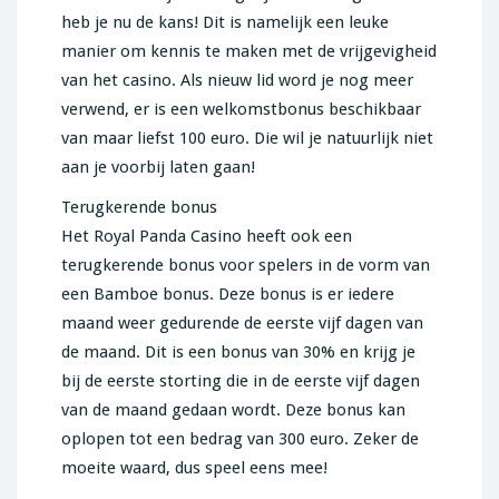
heb je nu de kans! Dit is namelijk een leuke
manier om kennis te maken met de vrijgevigheid
van het casino. Als nieuw lid word je nog meer
verwend, er is een welkomstbonus beschikbaar
van maar liefst 100 euro. Die wil je natuurlijk niet
aan je voorbij laten gaan!
Terugkerende bonus
Het Royal Panda Casino heeft ook een
terugkerende bonus voor spelers in de vorm van
een Bamboe bonus. Deze bonus is er iedere
maand weer gedurende de eerste vijf dagen van
de maand. Dit is een bonus van 30% en krijg je
bij de eerste storting die in de eerste vijf dagen
van de maand gedaan wordt. Deze bonus kan
oplopen tot een bedrag van 300 euro. Zeker de
moeite waard, dus speel eens mee!