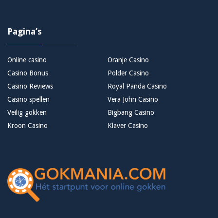
Pagina’s
Online casino
Oranje Casino
Casino Bonus
Polder Casino
Casino Reviews
Royal Panda Casino
Casino spellen
Vera John Casino
Veilig gokken
Bigbang Casino
Kroon Casino
Klaver Casino