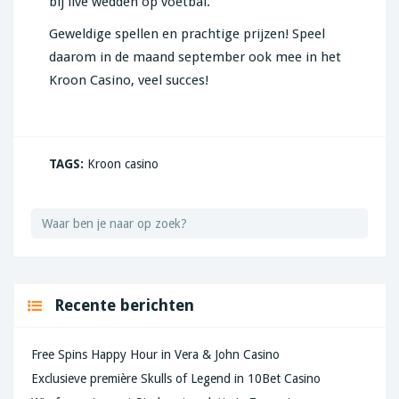
bij live wedden op voetbal.
Geweldige spellen en prachtige prijzen! Speel
daarom in de maand september ook mee in het
Kroon Casino, veel succes!
TAGS:
Kroon casino
Recente berichten
Free Spins Happy Hour in Vera & John Casino
Exclusieve première Skulls of Legend in 10Bet Casino