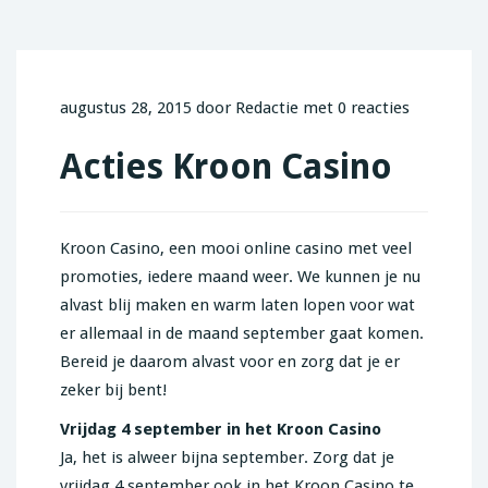
augustus 28, 2015 door Redactie met 0 reacties
Acties Kroon Casino
Kroon Casino, een mooi online casino met veel
promoties, iedere maand weer. We kunnen je nu
alvast blij maken en warm laten lopen voor wat
er allemaal in de maand september gaat komen.
Bereid je daarom alvast voor en zorg dat je er
zeker bij bent!
Vrijdag 4 september in het Kroon Casino
Ja, het is alweer bijna september. Zorg dat je
vrijdag 4 september ook in het Kroon Casino te