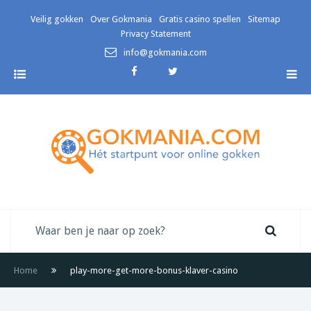
Veilig gokken
Over Gokmania
Gratis casino spellen
Sitemap
Privacy Statement
info@gokmania.com
Home
play-more-get-more-bonus-klaver-casino