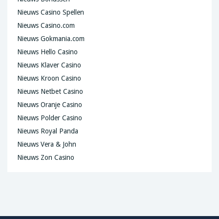
Nieuws Casino Spellen
Nieuws Casino.com
Nieuws Gokmania.com
Nieuws Hello Casino
Nieuws Klaver Casino
Nieuws Kroon Casino
Nieuws Netbet Casino
Nieuws Oranje Casino
Nieuws Polder Casino
Nieuws Royal Panda
Nieuws Vera & John
Nieuws Zon Casino