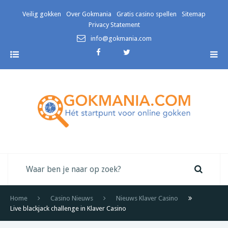
Veilig gokken
Over Gokmania
Gratis casino spellen
Sitemap
Privacy Statement
info@gokmania.com
Home
Casino Nieuws
Nieuws Klaver Casino
Live blackjack challenge in Klaver Casino