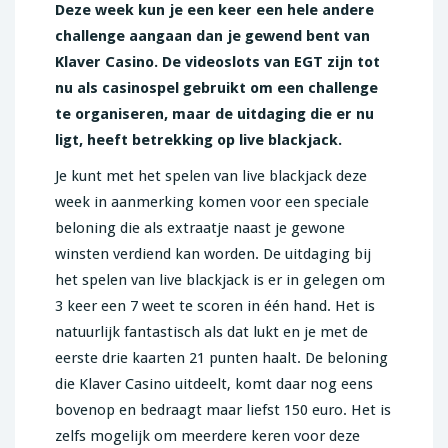
Deze week kun je een keer een hele andere
challenge aangaan dan je gewend bent van
Klaver Casino. De videoslots van EGT zijn tot
nu als casinospel gebruikt om een challenge
te organiseren, maar de uitdaging die er nu
ligt, heeft betrekking op live blackjack.
Je kunt met het spelen van live blackjack deze
week in aanmerking komen voor een speciale
beloning die als extraatje naast je gewone
winsten verdiend kan worden. De uitdaging bij
het spelen van live blackjack is er in gelegen om
3 keer een 7 weet te scoren in één hand. Het is
natuurlijk fantastisch als dat lukt en je met de
eerste drie kaarten 21 punten haalt. De beloning
die Klaver Casino uitdeelt, komt daar nog eens
bovenop en bedraagt maar liefst 150 euro. Het is
zelfs mogelijk om meerdere keren voor deze