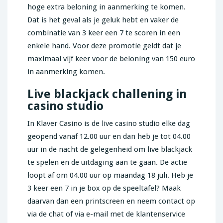
hoge extra beloning in aanmerking te komen.
Dat is het geval als je geluk hebt en vaker de
combinatie van 3 keer een 7 te scoren in een
enkele hand. Voor deze promotie geldt dat je
maximaal vijf keer voor de beloning van 150 euro
in aanmerking komen.
Live blackjack challening in
casino studio
In Klaver Casino is de live casino studio elke dag
geopend vanaf 12.00 uur en dan heb je tot 04.00
uur in de nacht de gelegenheid om live blackjack
te spelen en de uitdaging aan te gaan. De actie
loopt af om 04.00 uur op maandag 18 juli. Heb je
3 keer een 7 in je box op de speeltafel? Maak
daarvan dan een printscreen en neem contact op
via de chat of via e-mail met de klantenservice