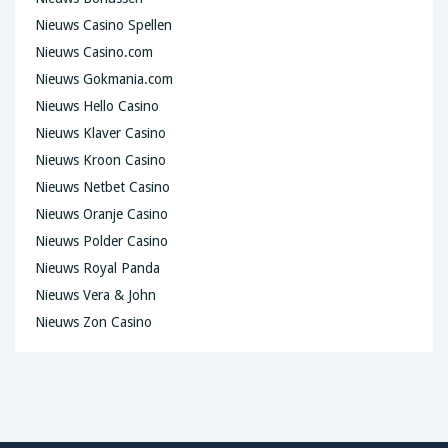
Nieuws Casino Spellen
Nieuws Casino.com
Nieuws Gokmania.com
Nieuws Hello Casino
Nieuws Klaver Casino
Nieuws Kroon Casino
Nieuws Netbet Casino
Nieuws Oranje Casino
Nieuws Polder Casino
Nieuws Royal Panda
Nieuws Vera & John
Nieuws Zon Casino