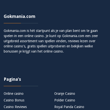
Gokmania.com
Gokmania.com is hét startpunt als je van plan bent om te gaan
spelen in een online casino. Je kunt op Gokmania.com een zeer
uitgebreid assortiment van spellen vinden, reviews lezen over
online casino's, gratis spellen uitproberen en bekijken welke
bonussen je krijgt van het online casino.
Pagina’s
Online casino
Oranje Casino
Casino Bonus
Polder Casino
Casino Reviews
Royal Panda Casino