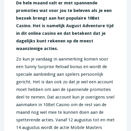
De hele maand valt er met spannende
promoties wat voor jou te beleven als je een
bezoek brengt aan het populaire 10Bet
Casino. Het is namelijk August Adventure tijd
in dit online casino en dat betekent dat je
dagelijks kunt rekenen op de meest
waanzinnige acties.
Zo kun je vandaag in aanmerking komen voor
een Sunny Surprise Reload bonus en wordt de
speciale aanbieding aan spelers persoonlijk
gericht. Het is dan ook zo dat je wel een account
moet hebben om aan de spannende promoties
deel te nemen. Dat account kun je overigens snel
aanmaken in 10Bet Casino om de rest van de
maand nog wel mee te kunnen doen aan de
spetterende acties. Vanaf 12 augustus tot en met
14 augustus wordt de actie Mobile Masters