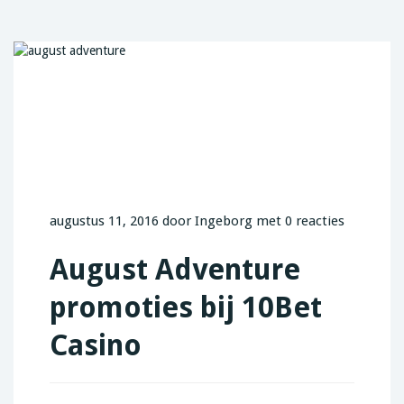
augustus 11, 2016 door Ingeborg met 0 reacties
August Adventure
promoties bij 10Bet
Casino