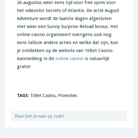
26 augustus weer eens tijd voor free spins voor
het videoslot Secrets of Atlantis. De actie August
Adventure wordt de laatste dagen afgesloten
met weer een Sunny Surprise Reload bonus. Het
online casino organiseert overigens ook nog
eens talloze andere acties en welke dat zijn, kun
je ontdekken op de website van 10Bet Casino.
Aanmelding in dit
online casino
is natuurlijk
gratis!
TAGS:
10Bet Casino
,
Promoties