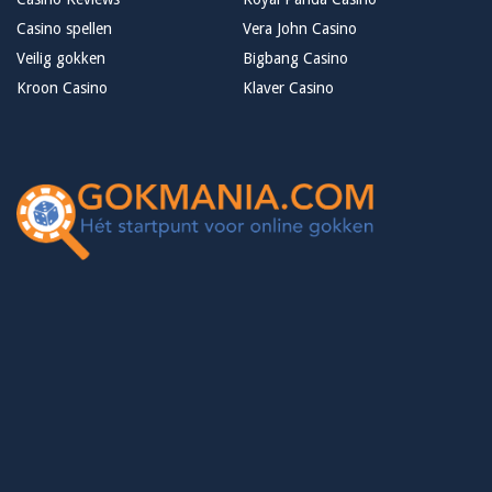
Casino spellen
Vera John Casino
Veilig gokken
Bigbang Casino
Kroon Casino
Klaver Casino