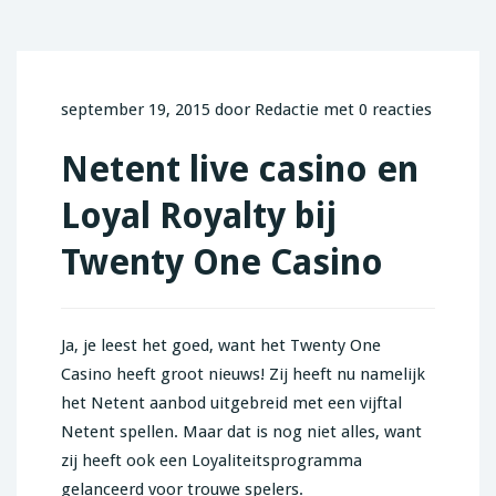
september 19, 2015 door Redactie met 0 reacties
Netent live casino en
Loyal Royalty bij
Twenty One Casino
Ja, je leest het goed, want het Twenty One
Casino heeft groot nieuws! Zij heeft nu namelijk
het Netent aanbod uitgebreid met een vijftal
Netent spellen. Maar dat is nog niet alles, want
zij heeft ook een Loyaliteitsprogramma
gelanceerd voor trouwe spelers.