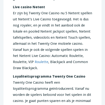
Live casino Netent
Er zijn bij Twenty One Casino nu 5 Netent spellen
uit Netent’s Live Casino toegevoegd. Het is dus
nog royaler, en je vindt in het aanbod ook de
lokale en pooled Netent jackpot spellen, Netent
tafelspellen, videoslots en Netent Touch spellen,
allemaal in het Twenty One mobiele casino.
Vanaf kun je ook de volgende spellen spelen in
het Netent Live Casino: Automatic Roulette,
Roulette, VIP
Roulette
, Blackjack and Common
Draw Blackjack.
Loyaliteitsprogramma Twenty One Casino
Twenty One Casino heeft een
loyaliteitsprogramma geïntroduceerd. Vanaf nu
worden de spelers beloond voor het spelen in dit
casino. Je gaat punten sparen en als je minimaal