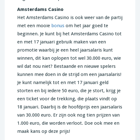
Amsterdams Casino
Het Amsterdams Casino is ook weer van de partij
met een mooie
bonus
om het jaar goed te
beginnen. Je kunt bij het Amsterdams Casino tot
en met 17 januari gebruik maken van een
promotie waarbij je een heel jaarsalaris kunt
winnen, dit kan oplopen tot wel 30.000 euro, wie
wil dat nou niet? Bestaande en nieuwe spelers
kunnen mee doen in de strijd om een jaarsalaris!
Je kunt namelijk tot en met 17 januari geld
storten en bij iedere 50 euro, die je stort, krijg je
een ticket voor de trekking, die plaats vindt op
18 januari. Daarbij is de hoofdprijs een jaarsalaris
van 30.000 euro. Er zijn ook nog tien prijzen van
1.000 euro, die worden verloot. Doe ook mee en
maak kans op deze prijs!