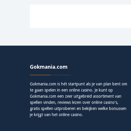
Gokmania.com
Gokmania.com is hét startpunt als je van plan bent om
te gaan spelen in een online casino. Je kunt op
Gokmania.com een zeer uitgebreid assortiment van
spellen vinden, reviews lezen over online casino's,
gratis spellen uitproberen en bekijken welke bonussen
je krijgt van het online casino.