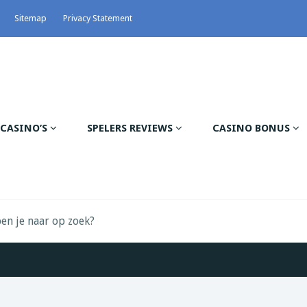
Sitemap
Privacy Statement
 CASINO’S
SPELERS REVIEWS
CASINO BONUS