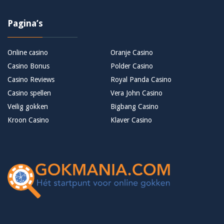
Pagina’s
Online casino
Oranje Casino
Casino Bonus
Polder Casino
Casino Reviews
Royal Panda Casino
Casino spellen
Vera John Casino
Veilig gokken
Bigbang Casino
Kroon Casino
Klaver Casino