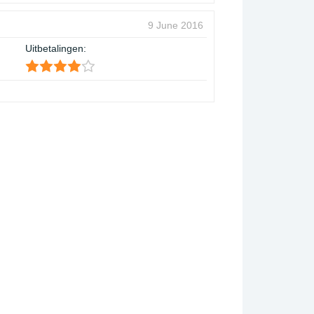
9 June 2016
Uitbetalingen: