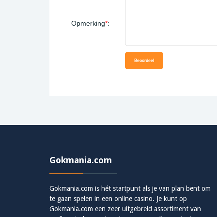
Opmerking
*
:
Gokmania.com
Gokmania.com is hét startpunt als je van plan bent om
te gaan spelen in een online casino. Je kunt op
Gokmania.com een zeer uitgebreid assortiment van