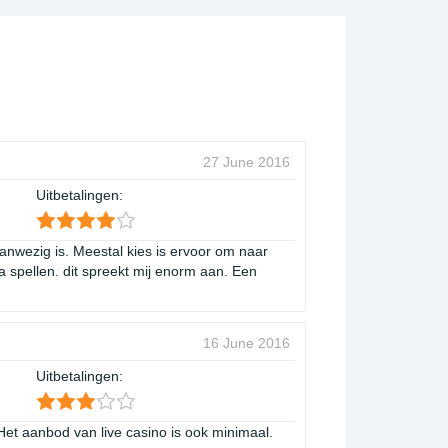
27 June 2016
Uitbetalingen:
anwezig is. Meestal kies is ervoor om naar
a spellen. dit spreekt mij enorm aan. Een
16 June 2016
Uitbetalingen:
. Het aanbod van live casino is ook minimaal.