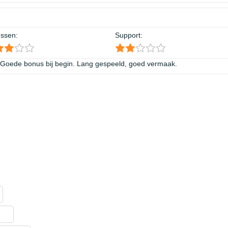
ssen:
Support:
. Goede bonus bij begin. Lang gespeeld, goed vermaak.