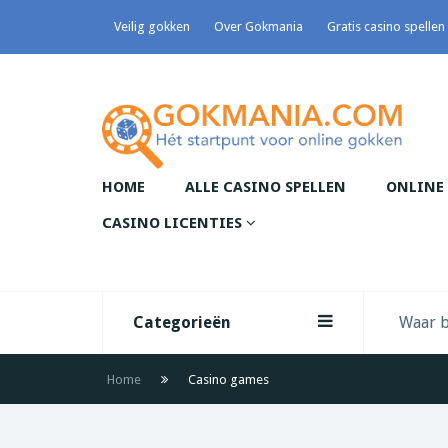
Veilig gokken
Over Gokmania
Gratis casino spellen
HOME
ALLE CASINO SPELLEN
ONLINE
CASINO LICENTIES
Categorieën
Home
Casino games