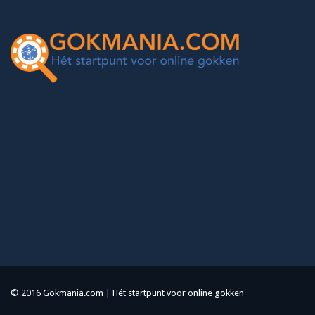
© 2016 Gokmania.com | Hét startpunt voor online gokken