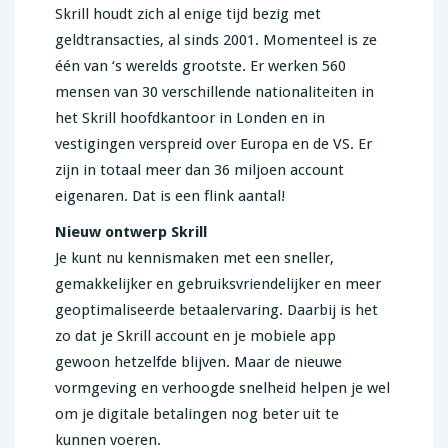
Skrill houdt zich al enige tijd bezig met
geldtransacties, al sinds 2001. Momenteel is ze
één van ‘s werelds grootste. Er werken 560
mensen van 30 verschillende nationaliteiten in
het Skrill hoofdkantoor in Londen en in
vestigingen verspreid over Europa en de VS. Er
zijn in totaal meer dan 36 miljoen account
eigenaren. Dat is een flink aantal!
Nieuw ontwerp Skrill
Je kunt nu kennismaken met een sneller,
gemakkelijker en gebruiksvriendelijker en meer
geoptimaliseerde betaalervaring. Daarbij is het
zo dat je Skrill account en je mobiele app
gewoon hetzelfde blijven. Maar de nieuwe
vormgeving en verhoogde snelheid helpen je wel
om je digitale betalingen nog beter uit te
kunnen voeren.