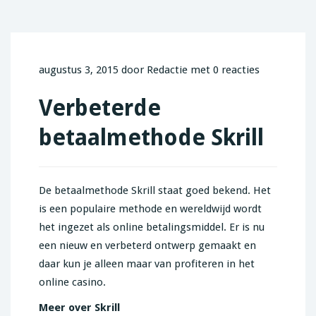
augustus 3, 2015 door Redactie met 0 reacties
Verbeterde
betaalmethode Skrill
De betaalmethode Skrill staat goed bekend. Het
is een populaire methode en wereldwijd wordt
het ingezet als online betalingsmiddel. Er is nu
een nieuw en verbeterd ontwerp gemaakt en
daar kun je alleen maar van profiteren in het
online casino.
Meer over Skrill