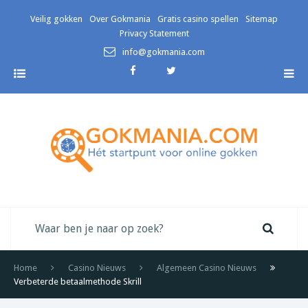
Veilig gokken
Over Gokmania
Gratis casino spellen
Sitemap
Privacy Statement
info@gokmania.com
Home
Casino Nieuws
Algemeen Casino Nieuws
Verbeterde betaalmethode Skrill