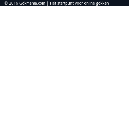
© 2016 Gokmania.com | Hét startpunt voor online gokken