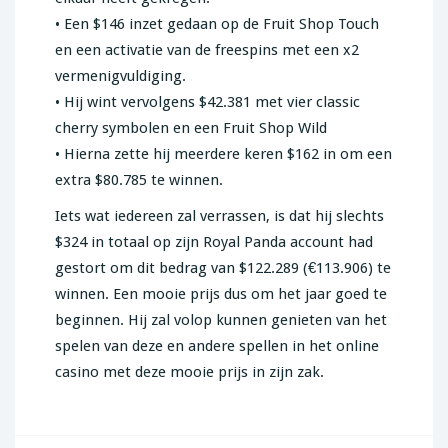
• Een $146 inzet gedaan op de Fruit Shop Touch
en een activatie van de freespins met een x2
vermenigvuldiging.
• Hij wint vervolgens $42.381 met vier classic
cherry symbolen en een Fruit Shop Wild
• Hierna zette hij meerdere keren $162 in om een
extra $80.785 te winnen.
Iets wat iedereen zal verrassen, is dat hij slechts
$324 in totaal op zijn Royal Panda account had
gestort om dit bedrag van $122.289 (€113.906) te
winnen. Een mooie prijs dus om het jaar goed te
beginnen. Hij zal volop kunnen genieten van het
spelen van deze en andere spellen in het online
casino met deze mooie prijs in zijn zak.