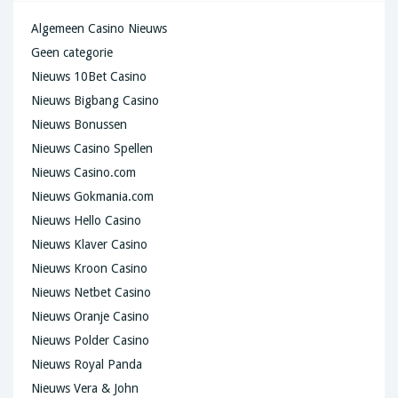
Algemeen Casino Nieuws
Geen categorie
Nieuws 10Bet Casino
Nieuws Bigbang Casino
Nieuws Bonussen
Nieuws Casino Spellen
Nieuws Casino.com
Nieuws Gokmania.com
Nieuws Hello Casino
Nieuws Klaver Casino
Nieuws Kroon Casino
Nieuws Netbet Casino
Nieuws Oranje Casino
Nieuws Polder Casino
Nieuws Royal Panda
Nieuws Vera & John