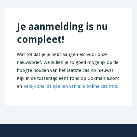
Je aanmelding is nu
compleet!
Wat tof dat je je hebt aangemeld voor onze
nieuwsbrief. We zullen je zo goed mogelijk op de
hoogte houden van het laatste casino nieuws!
Kijk in de tussentijd eens rond op Gokmania.com
en
bekijk snel de spellen van alle online casino’s.