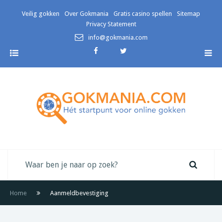
Veilig gokken
Over Gokmania
Gratis casino spellen
Sitemap
Privacy Statement
info@gokmania.com
Home
Aanmeldbevestiging